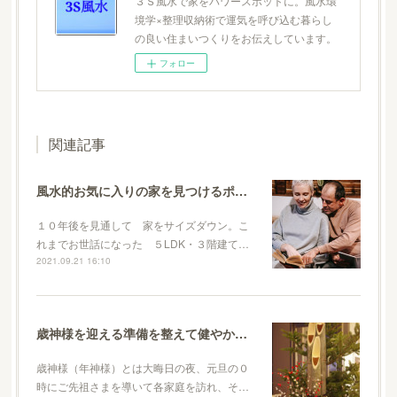
３Ｓ風水で家をパワースポットに。風水環
境学×整理収納術で運気を呼び込む暮らし
の良い住まいつくりをお伝えしています。
フォロー
関連記事
風水的お気に入りの家を見つけるポイント
１０年後を見通して 家をサイズダウン。こ
れまでお世話になった ５LDK・３階建て…
2021.09.21 16:10
歳神様を迎える準備を整えて健やかに新年を迎えましょう
歳神様（年神様）とは大晦日の夜、元旦の０
時にご先祖さまを導いて各家庭を訪れ、そ…