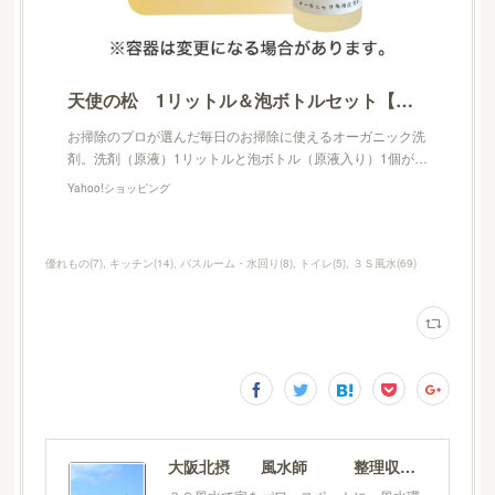
天使の松 1リットル＆泡ボトルセット【製造元出荷】 :action-0002:リンナイスタイルYahoo!店 - 通販 - Yahoo!ショッピング
お掃除のプロが選んだ毎日のお掃除に使えるオーガニック洗
剤。洗剤（原液）1リットルと泡ボトル（原液入り）1個が…
Yahoo!ショッピング
優れもの
(
7
)
キッチン
(
14
)
バスルーム・水回り
(
8
)
トイレ
(
5
)
３Ｓ風水
(
69
)
大阪北摂 風水師 整理収納士 松元広美