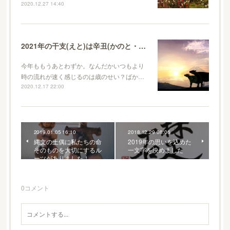
2020.12.27 14:40
2021年の干支(えと)は辛丑(かのと・うし)。どんな年になる？
今年ももうあとわずか。なんだかいつもより
時の流れが速く感じるのは歳のせい？ばか…
2020.12.17 22:00
2019.01.05 16:10
2018.12.29 08:06
縄文の土偶に私たちの命
2019年の思いを込めた
そのものを大切にするル
一文字を決めました
ーツがありました！
0
コメント