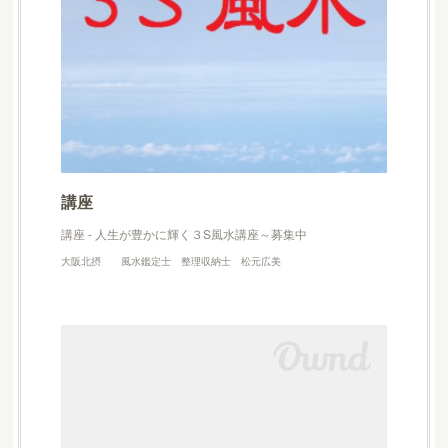
講座
講座 - 人生が豊かに輝く３S風水講座～募集中
大阪北摂 風水鑑定士 整理収納士 松元広美