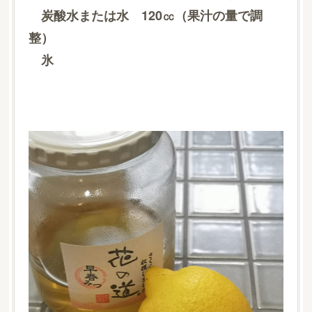
炭酸水または水 120㏄（果汁の量で調
整）
氷