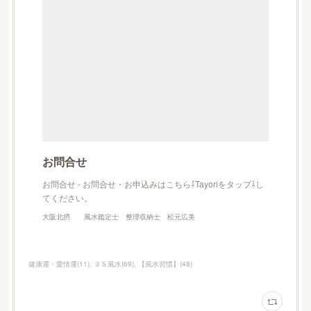
お問合せ
お問合せ - お問合せ・お申込みはこちら⇩Tayoriをタップ⇩し
てください。
大阪北摂 風水鑑定士 整理収納士 松元広美
健康運・愛情運
(
11
)
３Ｓ風水
(
69
)
【風水習慣】
(
48
)