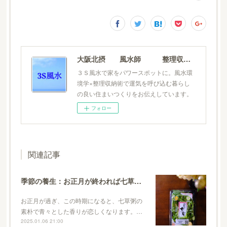
大阪北摂 風水師 整理収納士 松元広美
３Ｓ風水で家をパワースポットに。風水環
境学×整理収納術で運気を呼び込む暮らし
の良い住まいつくりをお伝えしています。
フォロー
関連記事
季節の養生：お正月が終われば七草粥で胃腸を休めて身体を整える
お正月が過ぎ、この時期になると、七草粥の
素朴で青々とした香りが恋しくなります。…
2025.01.06 21:00