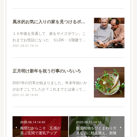
風水的お気に入りの家を見つけるポイント
１０年後を見通して 家をサイズダウン。こ
れまでお世話になった ５LDK・３階建て…
2021.09.21 16:10
正月明け新年を祝う行事のいろいろ
2021年の日常が始まりました。年末年始いか
がおすごしでしたか？これまでとは違って…
2021.01.06 14:45
2020.06.14 14:40
2020.05.31 14:10
梅雨だからこそ 五感が
観葉植物をひとまわり大
喜ぶ玄関で運気アップ
きな器に植え替え。新陳