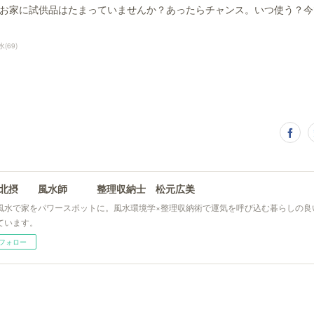
お家に試供品はたまっていませんか？あったらチャンス。いつ使う？今
水
(
69
)
阪北摂 風水師 整理収納士 松元広美
風水で家をパワースポットに。風水環境学×整理収納術で運気を呼び込む暮らしの良
ています。
フォロー