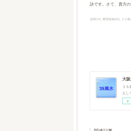
訣です。さて、貴方の
玄関
(
10
)
整理収納
(
20
)
３Ｓ風
大
３Ｓ
えし
関連記事