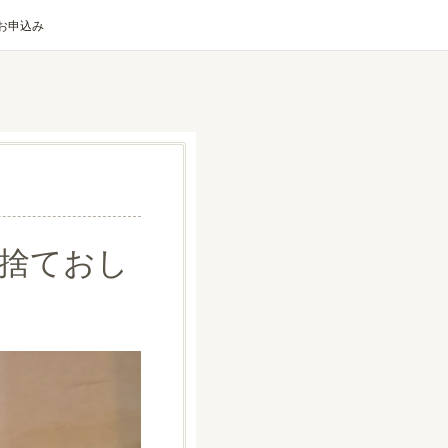
お申込み
捨ておし