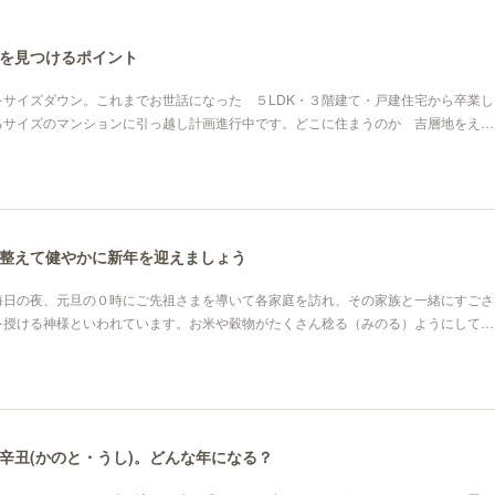
を見つけるポイント
をサイズダウン。これまでお世話になった ５LDK・３階建て・戸建住宅から卒業し
るサイズのマンションに引っ越し計画進行中です。どこに住まうのか 吉層地をえ…
整えて健やかに新年を迎えましょう
晦日の夜、元旦の０時にご先祖さまを導いて各家庭を訪れ、その家族と一緒にすごさ
を授ける神様といわれています。お米や穀物がたくさん稔る（みのる）ようにして…
)は辛丑(かのと・うし)。どんな年になる？