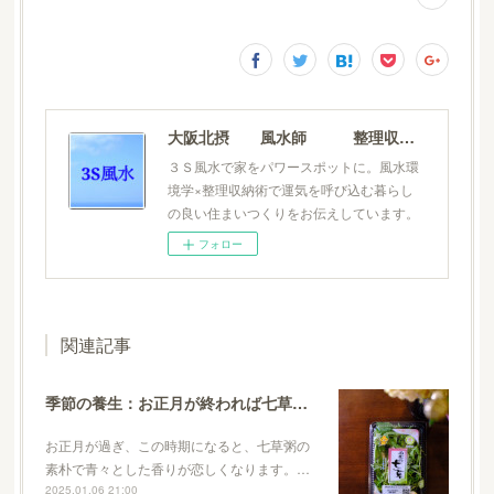
大阪北摂 風水師 整理収納士 松元広美
３Ｓ風水で家をパワースポットに。風水環
境学×整理収納術で運気を呼び込む暮らし
の良い住まいつくりをお伝えしています。
フォロー
関連記事
季節の養生：お正月が終われば七草粥で胃腸を休めて身体を整える
お正月が過ぎ、この時期になると、七草粥の
素朴で青々とした香りが恋しくなります。…
2025.01.06 21:00