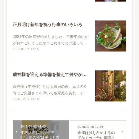
正月明け新年を祝う行事のいろいろ
2021年の日常が始まりました。年末年始いか
がおすごしでしたか？これまでとは違って…
2021.01.06 14:45
歳神様を迎える準備を整えて健やかに新年を迎えましょう
歳神様（年神様）とは大晦日の夜、元旦の０
時にご先祖さまを導いて各家庭を訪れ、そ…
2020.12.27 14:40
2019.01.02 14:43
2018.12.16 17:36
年末活躍した万能洗
金運は独り占めするの
剤‘天使の松’は手にも優
でなく分け合い循環さ