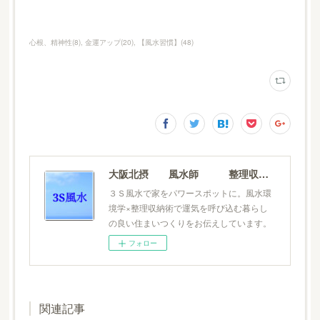
心根、精神性
(
8
)
金運アップ
(
20
)
【風水習慣】
(
48
)
大阪北摂 風水師 整理収納士 松元広美
３Ｓ風水で家をパワースポットに。風水環
境学×整理収納術で運気を呼び込む暮らし
の良い住まいつくりをお伝えしています。
フォロー
関連記事