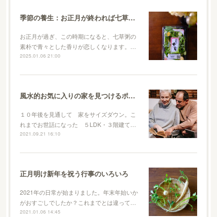
季節の養生：お正月が終われば七草粥で胃腸を休めて身体を整える
お正月が過ぎ、この時期になると、七草粥の
素朴で青々とした香りが恋しくなります。…
2025.01.06 21:00
風水的お気に入りの家を見つけるポイント
１０年後を見通して 家をサイズダウン。こ
れまでお世話になった ５LDK・３階建て…
2021.09.21 16:10
正月明け新年を祝う行事のいろいろ
2021年の日常が始まりました。年末年始いか
がおすごしでしたか？これまでとは違って…
2021.01.06 14:45