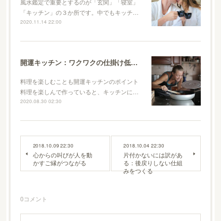
風水鑑定で重要とするのが「玄関」「寝室」
「キッチン」の３か所です。中でもキッチ…
2020.11.14 22:00
開運キッチン：ワクワクの仕掛け低温調理器を導入しました
料理を楽しむことも開運キッチンのポイント
料理を楽しんで作っていると、キッチンに…
2020.08.30 02:30
2018.10.09 22:30
2018.10.04 22:30
心からの叫びが人を動
片付かないには訳があ
かすご縁がつながる
る：後戻りしない仕組
みをつくる
0
コメント