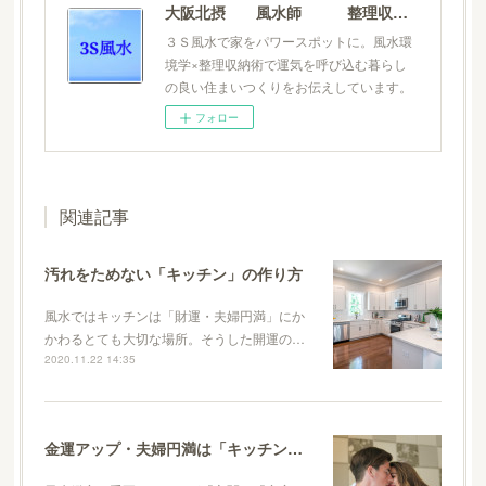
大阪北摂 風水師 整理収納士 松元広美
３Ｓ風水で家をパワースポットに。風水環
境学×整理収納術で運気を呼び込む暮らし
の良い住まいつくりをお伝えしています。
フォロー
関連記事
汚れをためない「キッチン」の作り方
風水ではキッチンは「財運・夫婦円満」にか
かわるとても大切な場所。そうした開運の…
2020.11.22 14:35
金運アップ・夫婦円満は「キッチン」の風水から