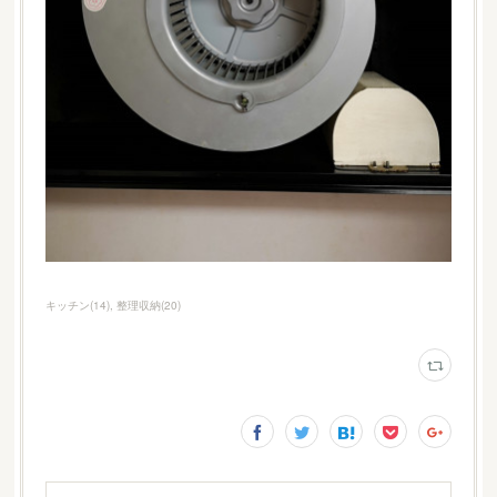
キッチン
(
14
)
整理収納
(
20
)