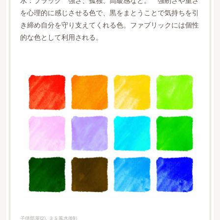
を心理的に感じさせる色で、黒をまとうことで気持ちを引
き締め自分を守り支えてくれる色。ファブリックには個性
的な色として利用される。
子供部屋
(
2
)
３Ｓ風水
(
69
)