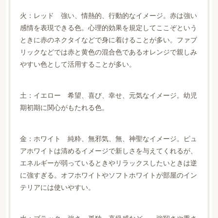
火：レッド 強い、情熱的、行動的なイメージ。赤は強い
感情を表現できる色。心理的効果を規定してここぞという
ときに赤のネクタイなどで身に着けることが多い。ファブ
リックなどでは赤と黄色の混合色であるオレンジで親しみ
やすい色として活用することが多い。
土：イエロー 希望、喜び、幸せ、元気なイメージ。幼児
期初期に関心がもたれる色。
金：ホワイト 純粋、無邪気、無、神聖なイメージ。ピュ
アホワイトは清めるイメージで新しさを与えてくれるが、
エネルギーが弱っているときやリラックスしたいときは逆
に強すぎる。オフホワイトやソフトホワイトが部屋のイン
テリアには使いやすい。
水：ブラック 強さ、孤独、高級感など。 強靭さや重さ