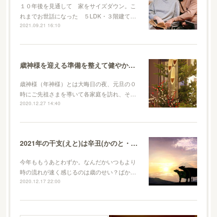
１０年後を見通して 家をサイズダウン。こ
れまでお世話になった ５LDK・３階建て…
2021.09.21 16:10
歳神様を迎える準備を整えて健やかに新年を迎えましょう
歳神様（年神様）とは大晦日の夜、元旦の０
時にご先祖さまを導いて各家庭を訪れ、そ…
2020.12.27 14:40
2021年の干支(えと)は辛丑(かのと・うし)。どんな年になる？
今年ももうあとわずか。なんだかいつもより
時の流れが速く感じるのは歳のせい？ばか…
2020.12.17 22:00