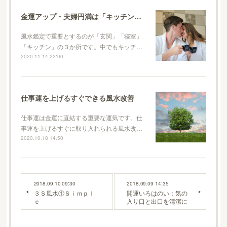
金運アップ・夫婦円満は「キッチン」の風水から
風水鑑定で重要とするのが「玄関」「寝室」
「キッチン」の３か所です。中でもキッチ…
2020.11.14 22:00
仕事運を上げるすぐできる風水改善
仕事運は金運に直結する重要な運気です。仕
事運を上げるすぐに取り入れられる風水改…
2020.10.18 14:50
2018.09.10 09:30
2018.09.09 14:35
３Ｓ風水①Ｓｉｍｐｌ
開運いろはのい：気の
ｅ
入り口と出口を清潔に