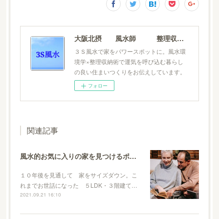
大阪北摂 風水師 整理収納士 松元広美
３Ｓ風水で家をパワースポットに。風水環
境学×整理収納術で運気を呼び込む暮らし
の良い住まいつくりをお伝えしています。
フォロー
関連記事
風水的お気に入りの家を見つけるポイント
１０年後を見通して 家をサイズダウン。こ
れまでお世話になった ５LDK・３階建て…
2021.09.21 16:10