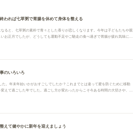
終われば七草粥で胃腸を休めて身体を整える
になると、七草粥の素朴で青々とした香りが恋しくなります。今年は子どもたちや親
しいお正月でしたが、どうしても運動不足やご馳走の食べ過ぎで胃腸が疲れ気味に…
事のいろいろ
ました。年末年始いかがおすごしでしたか？これまでとは違って蜜を防ぐために移動
を変えて過ごした年でした。過ごし方が変わったからこそ今ある時間の大切さや、…
整えて健やかに新年を迎えましょう