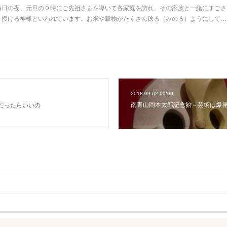
晦日の夜、元旦の０時にご先祖さまを導いて各家庭を訪れ、その家族と一緒にすごさ
を授ける神様といわれています。お米や穀物がたくさん稔る（みのる）ようにして…
2018.09.02 00:00
南青山岡本太郎記念館～芸術は爆
だったらいいの