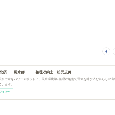
阪北摂 風水師 整理収納士 松元広美
風水で家をパワースポットに。風水環境学×整理収納術で運気を呼び込む暮らしの良
ています。
フォロー