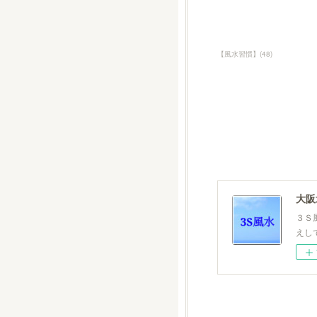
【風水習慣】
(
48
)
大
３Ｓ
えし