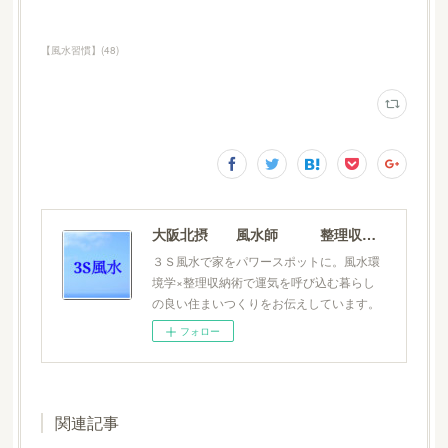
【風水習慣】
(
48
)
大阪北摂 風水師 整理収納士 松元広美
３Ｓ風水で家をパワースポットに。風水環
境学×整理収納術で運気を呼び込む暮らし
の良い住まいつくりをお伝えしています。
フォロー
関連記事