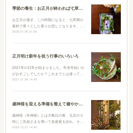
季節の養生：お正月が終われば七草粥で胃腸を休めて身体を整える
お正月が過ぎ、この時期になると、七草粥の
素朴で青々とした香りが恋しくなります。…
2025.01.06 21:00
正月明け新年を祝う行事のいろいろ
2021年の日常が始まりました。年末年始いか
がおすごしでしたか？これまでとは違って…
2021.01.06 14:45
歳神様を迎える準備を整えて健やかに新年を迎えましょう
歳神様（年神様）とは大晦日の夜、元旦の０
時にご先祖さまを導いて各家庭を訪れ、そ…
2020.12.27 14:40