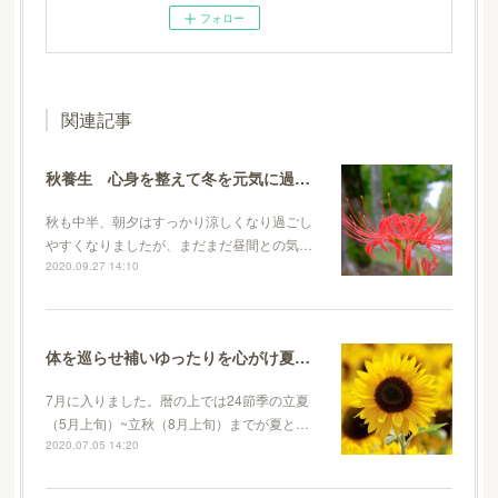
フォロー
関連記事
秋養生 心身を整えて冬を元気に過ごす準備をしましょう
秋も中半、朝夕はすっかり涼しくなり過ごし
やすくなりましたが、まだまだ昼間との気…
2020.09.27 14:10
体を巡らせ補いゆったりを心がけ夏を乗り切ろう
7月に入りました。暦の上では24節季の立夏
（5月上旬）~立秋（8月上旬）までが夏と…
2020.07.05 14:20