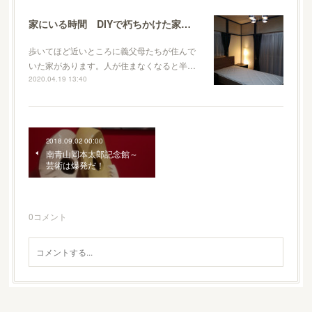
家にいる時間 DIYで朽ちかけた家に命を吹き込む
歩いてほど近いところに義父母たちが住んで
いた家があります。人が住まなくなると半…
2020.04.19 13:40
2018.09.02 00:00
南青山岡本太郎記念館～
芸術は爆発だ！
0
コメント